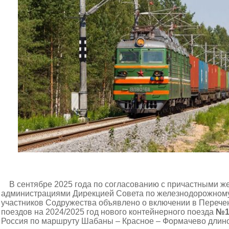
В сентябре 2025 года по согласованию с причастными 
администрациями Дирекцией Совета по железнодорожному 
участников Содружества объявлено о включении в Переч
поездов на 2024/2025 год нового контейнерного поезда
№1
Россия по маршруту Шабаны – Красное – Формачево длино