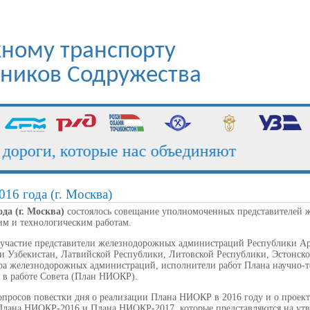
ному транспорту
стников Содружества
роги, которые нас объединяют
П
016 года (г. Москва)
ода (г. Москва)
состоялось совещание уполномоченных представителей 
им и технологическим работам.
участие представители железнодорожных администраций Республики Арм
и Узбекистан, Латвийской Республики, Литовской Республики, Эстонск
ра железнодорожных администраций, исполнители работ Плана научно-
в работе Совета (План НИОКР).
вопросов повестки дня о реализации Плана НИОКР в 2016 году и о проек
Плана НИОКР-2016 и Плана НИОКР-2017, которые представляются на утв