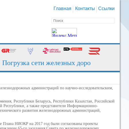
Главная
Контакты
Ссылки
огрузка сети железных дорог за июль - 130
железнодорожных администраций по научно-исследовательским,
ения, Республики Беларусь, Республики Казахстан, Российской
ой Республики, а также представители Информационно-
технического развития железнодорожных администраций,
те Плана НИОКР на 2017 год были согласованы проекты
ерждение 65-го заседания Совета по железнодорожному