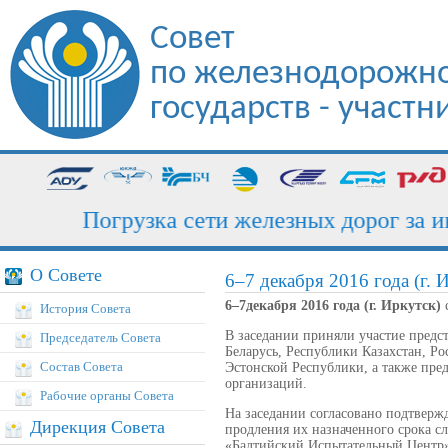
Совет
по железнодорожно
государств - участ
Погрузка сети железных дорог за июль
О Совете
6–7 декабря 2016 года (г. 
6–7декабря 2016 года (г. Иркутск)
с
История Совета
В заседании приняли участие пред
Председатель Совета
Беларусь, Республики Казахстан, Р
Состав Совета
Эстонской Республики, а также пре
организаций.
Рабочие органы Совета
На заседании согласовано подтверж
Дирекция Совета
продления их назначенного срока с
«Балтийский Испытательный Центр»