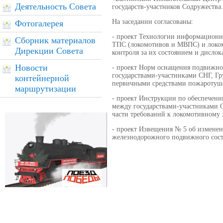
Деятельность Совета
государств-участников Содружества.
На заседании согласованы:
Фотогалерея
- проект Технологии информационн
Сборник материалов
ТПС (локомотивов и МВПС) и локомо
Дирекции Совета
контроля за их состоянием и дислок
Новости
- проект Норм оснащения подвижно
государствами-участниками СНГ, Гр
контейнерной
первичными средствами пожаротушен
маршрутизации
- проект Инструкции по обеспечен
между государствами-участниками С
части требований к локомотивному 
- проект Извещения № 5 об измене
железнодорожного подвижного соста