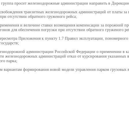
 группа просит железнодорожные администрации направить в Дирекцию
 освобождения транзитных железнодорожных администраций от платы за 
при отсутствии обратного груженого рейса;
 применения и величине ставки возмещения компенсации за порожний п
онов для обеспечения погрузки при отсутствии обратного груженого ре
пересмотра Приложения к пункту 1.7 Правил эксплуатации, пономерного 
государств;
езнодорожной администрации Российской Федерации о применении в ка
ти железнодорожных администраций отказ от курсирования указанных ва
го парка;
им вариантам формирования новой модели управления парком грузовых в