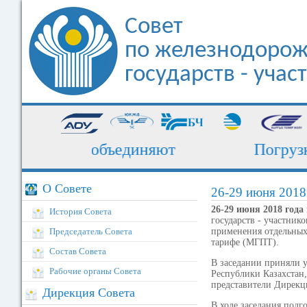
Совет
по железнодорож
государств - уча
торые нас объединяют
Погрузка 
О Совете
26-29 июня 2018 
26-29 июня 2018 года 
История Совета
государств - участник
Председатель Совета
применения отдельны
тарифе (МГПТ).
Состав Совета
В заседании приняли 
Рабочие органы Совета
Республики Казахстан
представители Дирекц
Дирекция Совета
В ходе заседания под