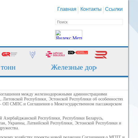
Главная
Контакты
Ссылки
онн
Железные дороги, которые на
м Соглашения между железнодорожными администрациями
и, Литовской Республики, Эстонской Республики об особенностях
– ОП СМПС и Соглашения о Межгосударственном пассажирском
й Азербайджанской Республики, Республики Беларусь,
тан, Украины, Латвийской Республики, Эстонской Республики и
дружества.
жирскому хозяйству проекты новой редакции Соглашения о МГПТ и