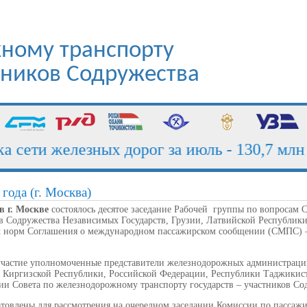
ному транспорту
стников Содружества
сети железных дорог за июль - 130,7 млн т
года (г. Москва)
в г. Москве
состоялось десятое заседание Рабочей группы по вопроса
ов Содружества Независимых Государств, Грузии, Латвийской Республик
х норм Соглашения о международном пассажирском сообщении (СМПС) 
участие уполномоченные представители железнодорожных администраци
, Киргизской Республики, Российской Федерации, Республики Таджикис
ии Совета по железнодорожному транспорту государств – участников Со
готовлены для рассмотрения на очередном заседании Комиссии по пасса