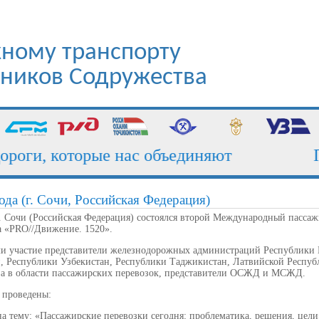
ному транспорту
стников Содружества
оги, которые нас объединяют
Пог
ода (г. Сочи, Российская Федерация)
 г. Сочи (Российская Федерация) состоялся второй Международный пасс
а «PRO//Движение. 1520».
и участие представители железнодорожных администраций Республики Б
, Республики Узбекистан, Республики Таджикистан, Латвийской Респуб
ва в области пассажирских перевозок, представители ОСЖД и МСЖД.
 проведены:
 на тему: «Пассажирские перевозки сегодня: проблематика, решения, цели