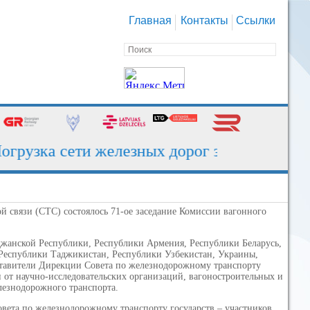
Главная
Контакты
Ссылки
рузка сети железных дорог за июль - 130,7 
й связи (СТС) состоялось 71-ое заседание Комиссии вагонного
джанской Республики, Республики Армения, Республики Беларусь,
 Республики Таджикистан, Республики Узбекистан, Украины,
ставители Дирекции Совета по железнодорожному транспорту
и от научно-исследовательских организаций, вагоностроительных и
лезнодорожного транспорта.
овета по железнодорожному транспорту государств – участников