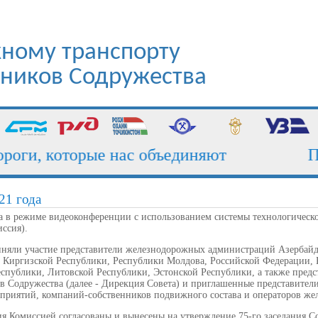
ному транспорту
стников Содружества
ги, которые нас объединяют
Пог
21 года
да в режиме видеоконференции с использованием системы технологическо
иссия).
риняли участие представители железнодорожных администраций Азербай
, Киргизской Республики, Республики Молдова, Российской Федерации,
еспублики, Литовской Республики, Эстонской Республики, а также пред
ов Содружества (далее - Дирекция Совета) и приглашенные представител
приятий, компаний-собственников подвижного состава и операторов же
я Комиссией согласованы и вынесены на утверждение 75-го заседания С