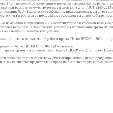
 Совет) 12 извещений об изменении в нормативные документы, ранее ут
талей при ремонте тележек грузовых вагонов типа 2 по ГОСТ 9246-2013 
 Приложения № 3 «Технические требования, предъявляемые к вагонам гр
ного учета и расчетов за пользование грузовыми вагонами собственности
о 78 изменений в справочники и классификаторы электронной базы межг
рузовых вагонов и 11 технических условий на изготовление грузовых 
ия об изменении технических условий.
ены пять заявок на включение работ в проект Плана НИОКР –2022, по т
обращений АО «ВНИИЖТ» и ПКБ ЦВ – филиала
 перенос сроков выполнения работ Плана НИОКР – 2021 в проект Плана 
роведения работ по техническому диагностированию с целью продления
, а также впервые предоставлено право на выполнение указанных работ