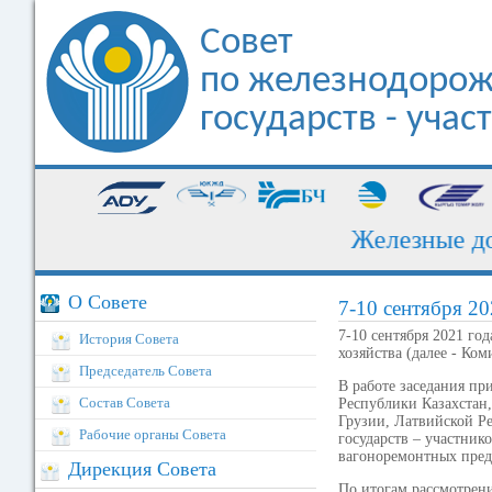
Совет
по железнодорож
государств - уча
Железные доро
О Совете
7-10 сентября 20
7-10 сентября 2021 го
История Совета
хозяйства (далее - Ком
Председатель Совета
В работе заседания п
Состав Совета
Республики Казахстан
Грузии, Латвийской Р
Рабочие органы Совета
государств – участник
вагоноремонтных пред
Дирекция Совета
По итогам рассмотрени