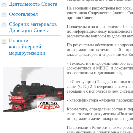
Деятельность Совета
На заседании рассмотрены вопросы,
участников Содружества (далее - С
Фотогалерея
органов Совета.
Сборник материалов
Подведены итоги выполнения Плана
Дирекции Совета
по информационному взаимодейств
рассмотрены вопросы внедрения ав
Новости
По результатам обсуждения вопросо
контейнерной
информационных технологий и прог
маршрутизации
классификаторов и справочников Ко
- Технологии информационного вза
(локомотивов и МВПС) и локомотивн
их состоянием и дислокацией;
- «Инструкции (Порядка) по подгот
связи (СТС) 2-й очереди» с измене
заседаний с использованием систем
- классификатора «Модели пассажир
Кроме того, определены состав и п
соответствие с документом «Положе
информации железнодорожных админ
На заседании Комиссии также рассм
администраций, утверждены планы 