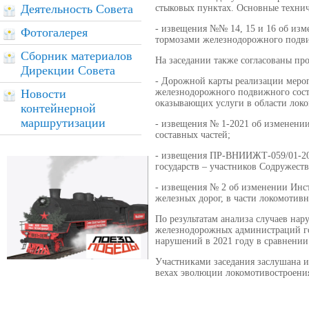
Деятельность Совета
стыковых пунктах. Основные технич
- извещения №№ 14, 15 и 16 об изм
Фотогалерея
тормозами железнодорожного подви
Сборник материалов
На заседании также согласованы пр
Дирекции Совета
- Дорожной карты реализации меро
Новости
железнодорожного подвижного соста
оказывающих услуги в области локо
контейнерной
маршрутизации
- извещения № 1-2021 об изменени
составных частей;
- извещения ПР-ВНИИЖТ-059/01-202
государств – участников Содруже
- извещения № 2 об изменении Инс
железных дорог, в части локомотивн
По результатам анализа случаев на
железнодорожных администраций гос
нарушений в 2021 году в сравнении 
Участниками заседания заслушана 
вехах эволюции локомотивостроения 