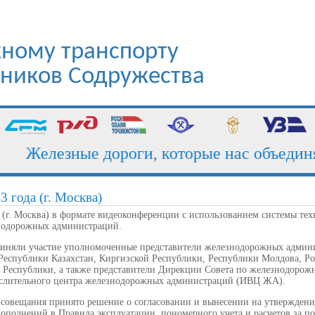
ному транспорту
стников Содружества
Железные дороги, которые нас объединяю
3 года (г. Москва)
а (г. Москва) в формате видеоконференции с использованием системы т
нодорожных администраций.
риняли участие уполномоченные представители железнодорожных админ
 Республики Казахстан, Киргизской Республики, Республики Молдова, Р
 Республики, а также представители Дирекции Совета по железнодорожн
лительного центра железнодорожных администраций (ИВЦ ЖА).
 совещания принято решение о согласовании и вынесении на утверждени
дополнений в Правила эксплуатации, пономерного учета и расчетов за 