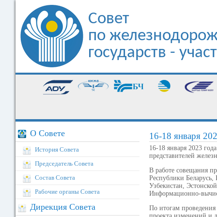
Совет
по железнодорож
государств - уча
О Совете
16-18 января 202
16-18 января 2023 год
История Совета
представителей желез
Председатель Совета
В работе совещания п
Состав Совета
Республики Беларусь,
Узбекистан, Эстонской
Рабочие органы Совета
Информационно-вычис
Дирекция Совета
По итогам проведения
проекта изменений и 