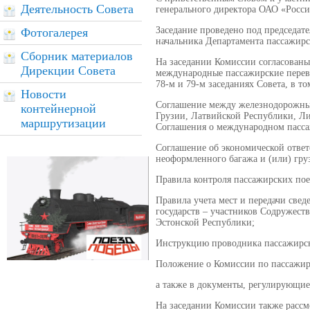
Деятельность Совета
генерального директора ОАО «Росси
Заседание проведено под председате
Фотогалерея
начальника Департамента пассажир
Сборник материалов
На заседании Комиссии согласован
Дирекции Совета
международные пассажирские перево
78-м и 79-м заседаниях Совета, в то
Новости
Соглашение между железнодорожным
контейнерной
Грузии, Латвийской Республики, Л
маршрутизации
Соглашения о международном пас
Соглашение об экономической ответ
неоформленного багажа и (или) гр
Правила контроля пассажирских по
Правила учета мест и передачи све
государств – участников Содружест
Эстонской Республики;
Инструкцию проводника пассажирск
Положение о Комиссии по пассажир
а также в документы, регулирующие
На заседании Комиссии также расс