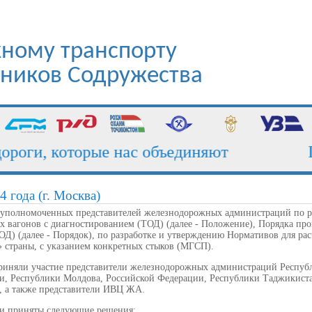
ному транспорту
стников Содружества
оги, которые нас объединяют
По
4 года (г. Москва)
 уполномоченных представителей железнодорожных администраций по р
 вагонов с диагностированием (ТОД) (далее - Положение), Порядка про
Д) (далее - Порядок), по разработке и утверждению Нормативов для ра
и» страны, с указанием конкретных стыков (МГСП).
риняли участие представители железнодорожных администраций Республ
и, Республики Молдова, Российской Федерации, Республики Таджикиста
, а также представители ИВЦ ЖА.
и приняты следующие решения: