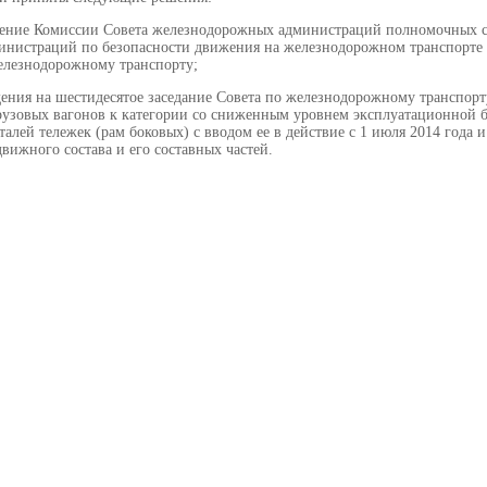
ение Комиссии Совета железнодорожных администраций полномочных сп
нистраций по безопасности движения на железнодорожном транспорте о
железнодорожному транспорту;
ения на шестидесятое заседание Совета по железнодорожному транспорту 
рузовых вагонов к категории со сниженным уровнем эксплуатационной 
талей тележек (рам боковых) с вводом ее в действие с 1 июля 2014 год
ижного состава и его составных частей.