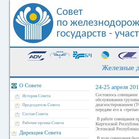
Совет
по железнодорож
государств - уча
Железные дор
О Совете
24-25 апреля 201
Cостоялось совещание
История Совета
обслуживания грузовых
Председатель Совета
диагностированием (ТО
передаче его в «треть
Состав Совета
В работе совещания п
Рабочие органы Совета
Киргизской Республик
Эстонской Республики
Дирекция Совета
В ходе совещания был