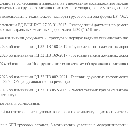
хозяйства согласованы и вынесены на утверждение восьмидесятым засед
ксплуатации грузовых вагонов и их комплектующих, ранее утвержденные
а использование технического паспорта грузового вагона формы ВУ-4ЖА
изменении РД ВНИИЖТ 27.05.01-2017 «Руководящий документ по ремонт
ов магистральных железных дорог колеи 1520 (1524) мм»;
 об изменении документа «Структура и порядок ведения технического п
2023 об изменении РД 32 ЦВ 168-2017 «Грузовые вагоны железных дорог
2023 об изменении РД 32 ЦВ 169-2017 «Грузовые вагоны железных дорог
2024 об изменении Инструкции по техническому обслуживанию вагонов 
-2023 об изменении РД 32 ЦВ 082-2021 «Тележки двухосные трехэлемент
Т 9246. Общее руководство по ремонту»;
2023 об изменении РД 32 ЦВ 052-2009 «Ремонт тележек грузовых вагоно
 ремонту».
отрены и согласованы:
вий на изготовление грузовых вагонов и их комплектующих (оси чистов
ия на КРП грузовых вагонов, 3 технических условия на модернизирован