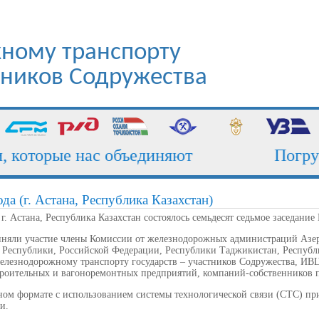
ному транспорту
стников Содружества
ъединяют
Погрузка сети железных
ода (г. Астана, Республика Казахстан)
в г. Астана, Республика Казахстан
состоялось семьдесят седьмое заседание
риняли участие члены Комиссии от железнодорожных администраций Азе
й Республики, Российской Федерации, Республики Таджикистан, Республ
елезнодорожному транспорту государств – участников Содружества, ИВ
троительных и вагоноремонтных предприятий, компаний-собственников п
ном формате с использованием системы технологической связи (СТС) 
и.