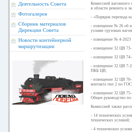
Деятельность Совета
Комиссией вагонного 
в области ремонта и э
Фотогалерея
- «Порядок перехода н
Сборник материалов
- извещение № 26 об 
Дирекции Совета
узлами грузовых вагон
Новости контейнерной
- извещение № 4-2023
маршрутизации
- извещение 32 ЦВ 73-
- извещение 32 ЦВ 74-
- извещение 32 ЦВ 7-
ПКБ ЦВ;
- извещение 32 ЦВ 70
контакта тип 2 по ГОС
- извещение 32 ЦВ 75-
Общее руководство по
Комиссией также рассм
- 14 технических усло
технических условий;
- 4 технических услов