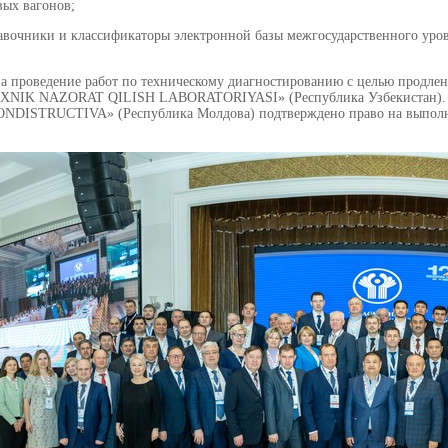
вых вагонов;
равочники и классификаторы электронной базы межгосударственного уро
на проведение работ по техническому диагностированию с целью продл
K NAZORAT QILISH LABORATORIYASI» (Республика Узбекистан). ЗА
ISTRUCTIVA» (Республика Молдова) подтверждено право на выполне