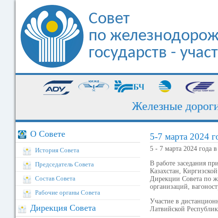
Совет
по железнодорож
государств - уча
Железные дороги, которые нас об
О Совете
5-7 марта 2024 г
5 - 7 марта 2024 года 
История Совета
В работе заседания п
Председатель Совета
Казахстан, Киргизско
Состав Совета
Дирекции Совета по ж
организаций, вагонос
Рабочие органы Совета
Участие в дистанцион
Дирекция Совета
Латвийской Республик