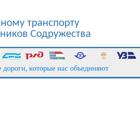
ному транспорту
стников Содружества
роги, которые нас объединяют
П